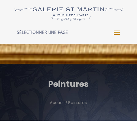
Warning
: Constant WP_CRON_LOCK_TIMEOUT already
defined in
/htdocs/wp-config.php
on line
102
SÉLECTIONNER UNE PAGE
Peintures
Accueil
/ Peintures