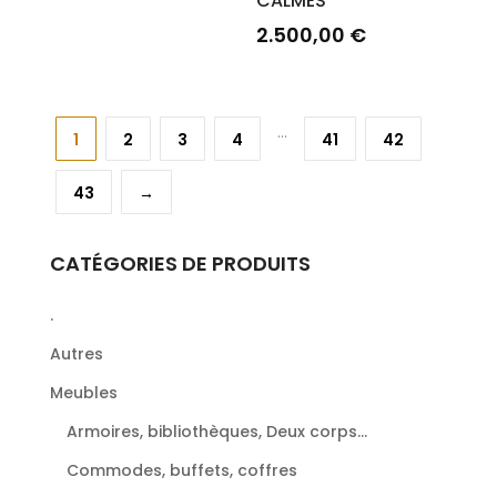
CALMES
2.500,00
€
…
1
2
3
4
41
42
43
→
CATÉGORIES DE PRODUITS
.
Autres
Meubles
Armoires, bibliothèques, Deux corps...
Commodes, buffets, coffres