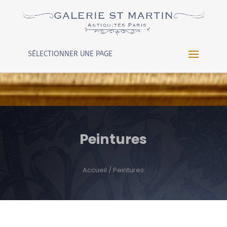
Warning
: Constant WP_CRON_LOCK_TIMEOUT already
defined in
/htdocs/wp-config.php
on line
102
SÉLECTIONNER UNE PAGE
Peintures
Accueil
/ Peintures