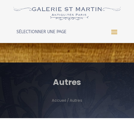
Warning
: Constant WP_CRON_LOCK_TIMEOUT already
defined in
/htdocs/wp-config.php
on line
102
SÉLECTIONNER UNE PAGE
Autres
Accueil
/ Autres