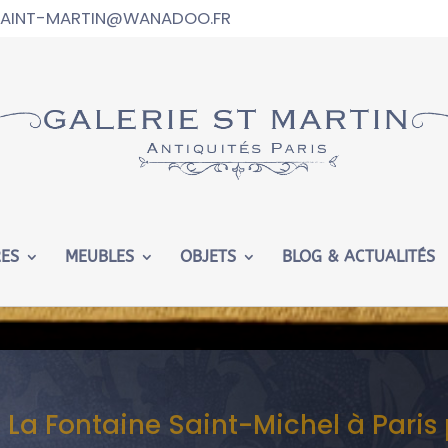
.SAINT-MARTIN@WANADOO.FR
ed in
/htdocs/wp-config.php
on line
102
RES
MEUBLES
OBJETS
BLOG & ACTUALITÉS
 La Fontaine Saint-Michel à Paris