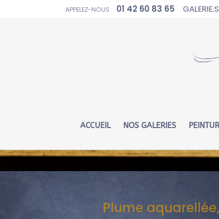
01 42 60 83 65
GALERIE
APPELEZ-NOUS :
Warning
: Constant WP_CRON_LOCK_TIMEOUT already defin
ACCUEIL
NOS GALERIES
PEINTU
Plume aquarellée,