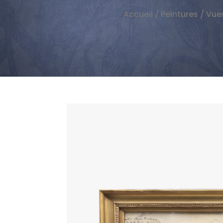
Accueil
/
Peintures
/
Vues