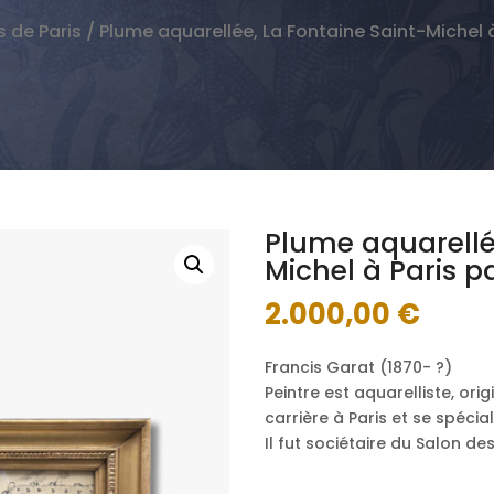
 de Paris
/ Plume aquarellée, La Fontaine Saint-Michel 
Plume aquarellé
Michel à Paris p
2.000,00
€
Francis Garat (1870- ?)
Peintre est aquarelliste, ori
carrière à Paris et se spécia
Il fut sociétaire du Salon des