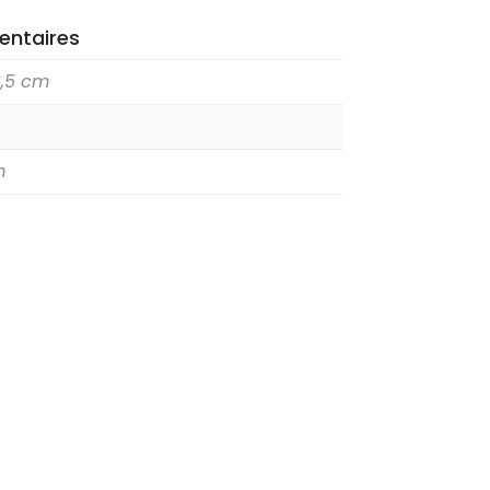
entaires
6,5 cm
m