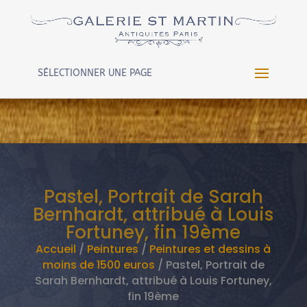
Warning
: Constant WP_CRON_LOCK_TIMEOUT already
defined in
/htdocs/wp-config.php
on line
102
SÉLECTIONNER UNE PAGE
Pastel, Portrait de Sarah
Bernhardt, attribué à Louis
Fortuney, fin 19ème
Accueil
/
Peintures
/
Peintures et dessins à
moins de 1500 euros
/ Pastel, Portrait de
Sarah Bernhardt, attribué à Louis Fortuney,
fin 19ème