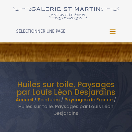
Warning
: Constant WP_CRON_LOCK_TIMEOUT already
defined in
/htdocs/wp-config.php
on line
102
SÉLECTIONNER UNE PAGE
Huiles sur toile, Paysages
par Louis Léon Desjardins
Accueil
/
Peintures
/
Paysages de France
/
Huiles sur toile, Paysages par Louis Léon
Desjardins