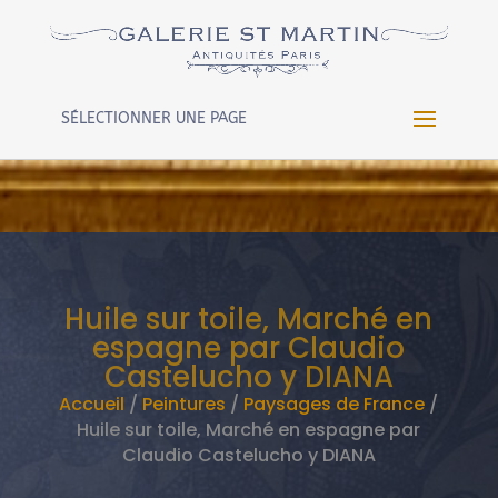
Warning
: Constant WP_CRON_LOCK_TIMEOUT already
defined in
/htdocs/wp-config.php
on line
102
SÉLECTIONNER UNE PAGE
Huile sur toile, Marché en
espagne par Claudio
Castelucho y DIANA
Accueil
/
Peintures
/
Paysages de France
/
Huile sur toile, Marché en espagne par
Claudio Castelucho y DIANA