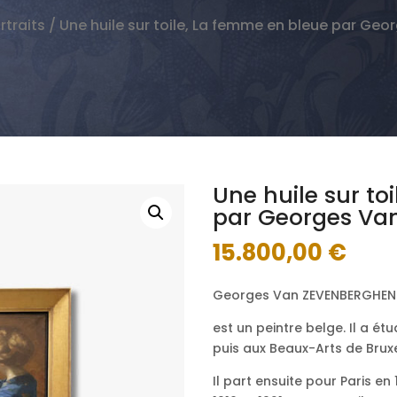
rtraits
/ Une huile sur toile, La femme en bleue par Ge
Une huile sur to
par Georges Va
15.800,00
€
Georges Van ZEVENBERGHEN
est un peintre belge. Il a é
puis aux Beaux-Arts de Bruxe
Il part ensuite pour Paris en 