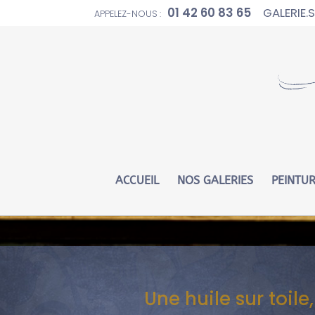
01 42 60 83 65
GALERIE
APPELEZ-NOUS :
Warning
: Constant WP_CRON_LOCK_TIMEOUT already defin
ACCUEIL
NOS GALERIES
PEINTU
Une huile sur toi