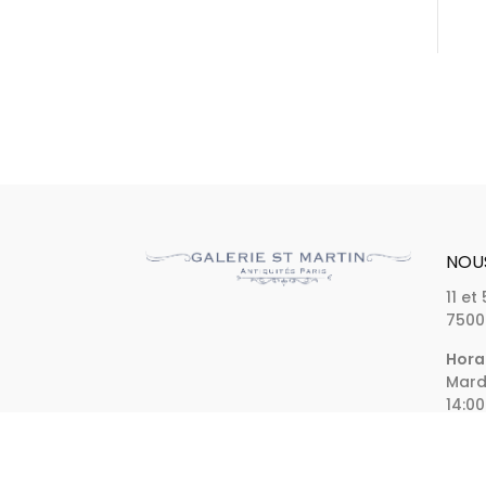
NOU
11 et
7500
Horai
Mardi
14:00