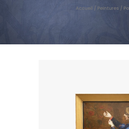
Accueil
/
Peintures
/
Po