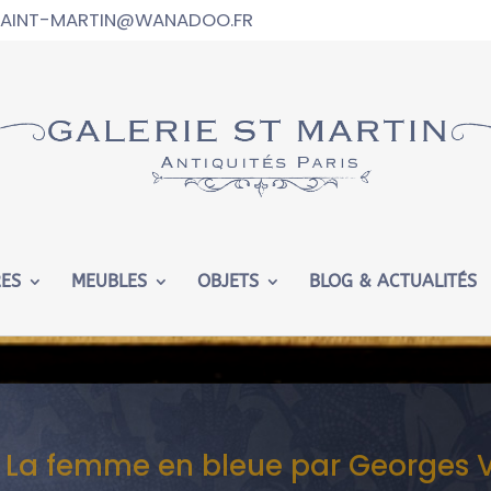
.SAINT-MARTIN@WANADOO.FR
ed in
/htdocs/wp-config.php
on line
102
RES
MEUBLES
OBJETS
BLOG & ACTUALITÉS
le, La femme en bleue par George