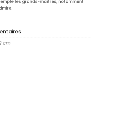
contemple les grands-maîtres, notamment
dmire.
entaires
42 cm