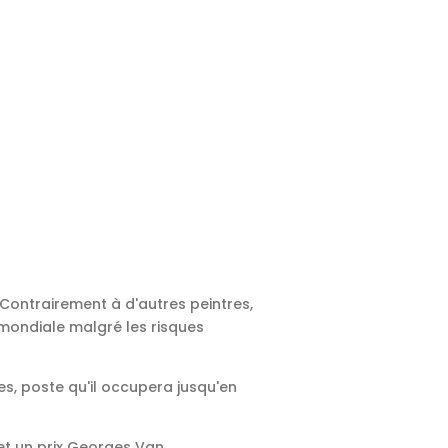
Contrairement à d'autres peintres,
 mondiale malgré les risques
les, poste qu'il occupera jusqu'en
t un prix Georges Van