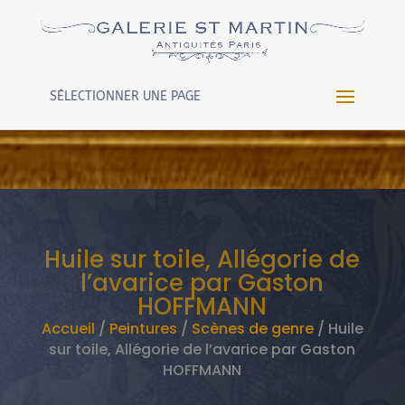
Warning
: Constant WP_CRON_LOCK_TIMEOUT already
defined in
/htdocs/wp-config.php
on line
102
SÉLECTIONNER UNE PAGE
Huile sur toile, Allégorie de
l’avarice par Gaston
HOFFMANN
Accueil
/
Peintures
/
Scènes de genre
/ Huile
sur toile, Allégorie de l’avarice par Gaston
HOFFMANN