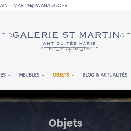
.SAINT-MARTIN@WANADOO.FR
ed in
/htdocs/wp-config.php
on line
102
RES
MEUBLES
OBJETS
BLOG & ACTUALITÉS
Objets