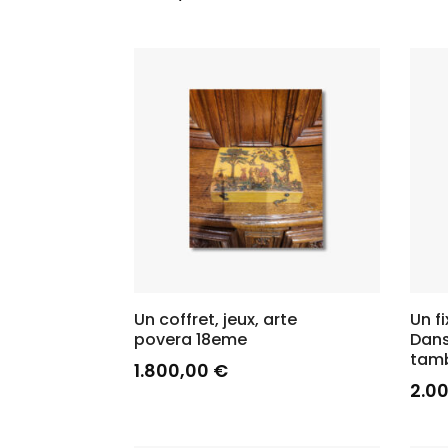
Un coffret, jeux, arte
Un f
povera 18eme
Dan
tamb
1.800,00
€
2.0