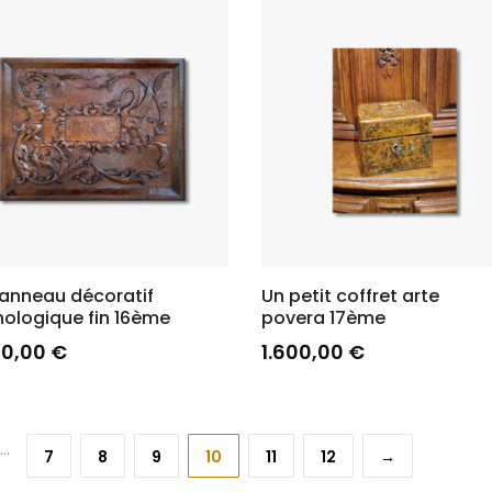
anneau décoratif
Un petit coffret arte
ologique fin 16ème
povera 17ème
00,00
€
1.600,00
€
…
7
8
9
10
11
12
→