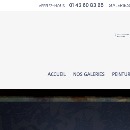
01 42 60 83 65
GALERIE
APPELEZ-NOUS :
Warning
: Constant WP_CRON_LOCK_TIMEOUT already defin
ACCUEIL
NOS GALERIES
PEINTU