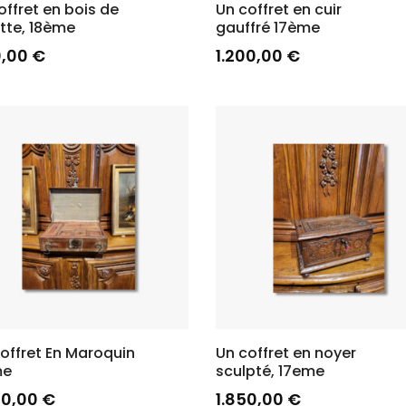
offret en bois de
Un coffret en cuir
ette, 18ème
gauffré 17ème
0,00
€
1.200,00
€
offret En Maroquin
Un coffret en noyer
me
sculpté, 17eme
00,00
€
1.850,00
€