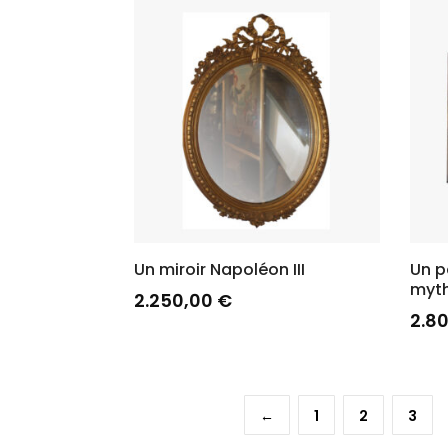
Un miroir Napoléon III
Un p
myth
2.250,00
€
2.8
←
1
2
3