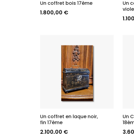
Un coffret bois 17ème
Un c
viol
1.800,00
€
1.10
Un coffret en laque noir,
Un C
fin 17ème
18è
2.100,00
€
3.6